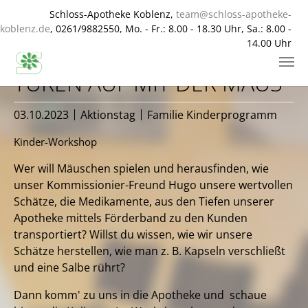
Schloss-Apotheke Koblenz,
team@schloss-apotheke-
koblenz.de
, 0261/9882550, Mo. - Fr.: 8.00 - 18.30 Uhr, Sa.: 8.00 -
14.00 Uhr
Zum Hauptinhalt springen
TÜREN AUF MIT DER MAUS
03.10.2023
Aktionstag
Familie Kinderprogramm
Kinder-Workshop
Wer will Mäuschen spielen und herausfinden, wie
unser Kommissionier-Freund Hugo unsere wertvollen
Schätze, die Medikamente, aus den Tiefen unserer
Apotheke mittels Förderband zu den Kunden
transportiert? Willst du wissen, wie wir unsere
Schätze herstellen, wie man z. B. Kapseln verschließt
und eine Salbe rührt?
Dann komm' zu uns in die Apotheke und schaue