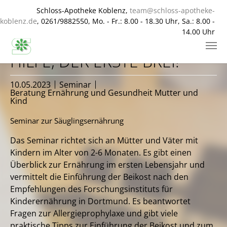
Schloss-Apotheke Koblenz,
team@schloss-apotheke-
koblenz.de
, 0261/9882550, Mo. - Fr.: 8.00 - 18.30 Uhr, Sa.: 8.00 -
14.00 Uhr
Zum Hauptinhalt springen
HILFE, DER ERSTE BREI!
10.05.2023
Seminar
Beratung Ernährung und Gesundheit Mutter und
Kind
Seminar zur Säuglingsernährung
Das Seminar richtet sich an Mütter und Väter mit
Kindern im Alter von 2-6 Monaten. Es gibt einen
Überblick zur Ernährung im ersten Lebensjahr und
vermittelt die Einführung der Beikost nach den
Empfehlungen des Forschungsinstituts für
Kinderernährung in Dortmund. Es beantwortet
Fragen zur Allergieprophylaxe und gibt viele
praktische Tipps zur Einführung der Beikost und zum